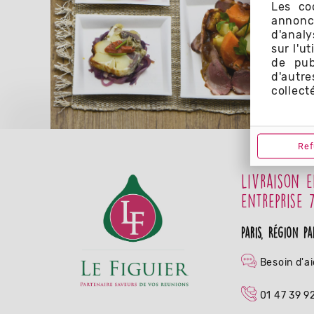
Les co
annonce
d'analy
sur l'u
de pub
d'autr
collect
Ref
Livraison 
entreprise 
Paris, Région pa
Besoin d'a
01 47 39 9