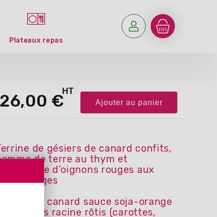
Plateaux repas
HT
26,00 €
Ajouter au panier
Terrine de gésiers de canard confits,
pomme de terre au thym et
marmelade d’oignons rouges aux
canneberges
Magret de canard sauce soja-orange
et légumes racine rôtis (carottes,