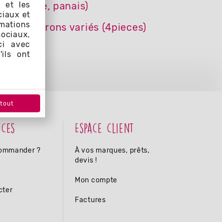
 et les
céleri rave, panais)
ciaux et
rmations
Mini macarons variés (4pieces)
sociaux,
ci avec
ils ont
tout
ices
Espace client
ommander ?
À vos marques, prêts,
devis !
Mon compte
cter
Factures